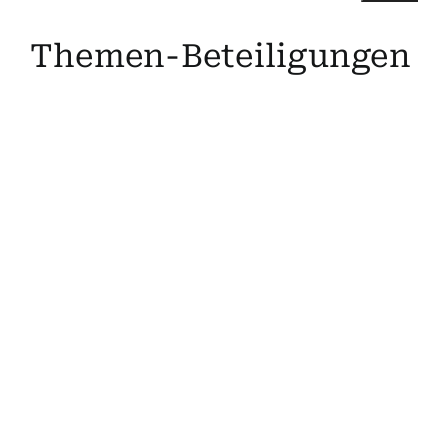
Suche
Themen-Beteiligungen
nach:
Mein 