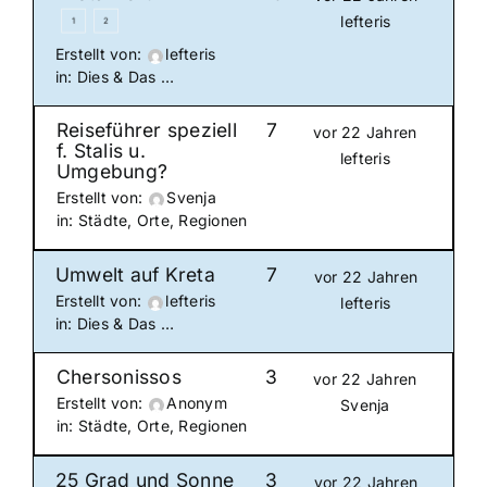
lefteris
1
2
Erstellt von:
lefteris
in:
Dies & Das …
Reiseführer speziell
7
vor 22 Jahren
f. Stalis u.
lefteris
Umgebung?
Erstellt von:
Svenja
in:
Städte, Orte, Regionen
Umwelt auf Kreta
7
vor 22 Jahren
Erstellt von:
lefteris
lefteris
in:
Dies & Das …
Chersonissos
3
vor 22 Jahren
Erstellt von:
Anonym
Svenja
in:
Städte, Orte, Regionen
25 Grad und Sonne
3
vor 22 Jahren