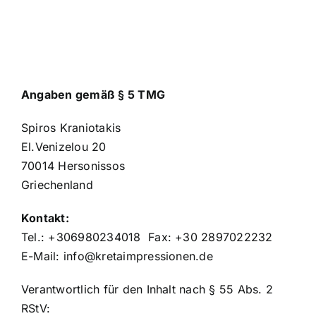
Suche
nach:
Mein 
Angaben gemäß § 5 TMG
Spiros Kraniotakis
El.Venizelou 20
70014 Hersonissos
Griechenland
Kontakt:
Tel.: +306980234018 Fax: +30 2897022232
E-Mail: info@kretaimpressionen.de
Verantwortlich für den Inhalt nach § 55 Abs. 2
RStV: