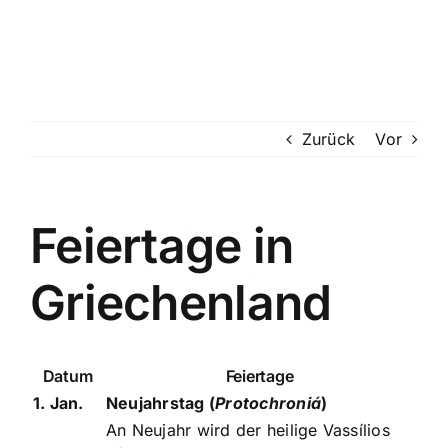
Suche
nach:
Mein 
Zurück
Vor
Feiertage in
Griechenland
Datum
Feiertage
1. Jan.
Neujahrstag (
Protochroniá
)
An Neujahr wird der heilige Vassílios