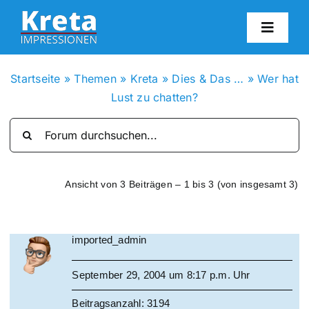
Zum
Inhalt
Toggl
springen
Navig
HO
Startseite
»
Themen
»
Kreta
»
Dies & Das …
»
Wer hat
Lust zu chatten?
KR
IN
Ansicht von 3 Beiträgen – 1 bis 3 (von insgesamt 3)
FO
imported_admin
BL
September 29, 2004 um 8:17 p.m. Uhr
KON
Beitragsanzahl: 3194