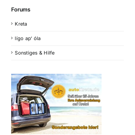
Forums
Kreta
lígo ap‘ óla
Sonstiges & Hilfe