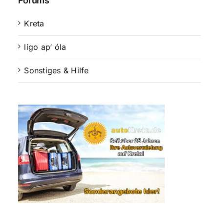
Forums
Kreta
lígo ap‘ óla
Sonstiges & Hilfe