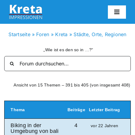
Zum
Inhalt
Toggl
springen
Navig
HO
Startseite
»
Foren
»
Kreta
»
Städte, Orte, Regionen
KR
„Wie ist es den so in …?“
IN
Ansicht von 15 Themen – 391 bis 405 (von insgesamt 408)
FO
BL
Thema
Beiträge
Letzter Beitrag
Biking in der
4
vor 22 Jahren
KON
Umgebung von bali