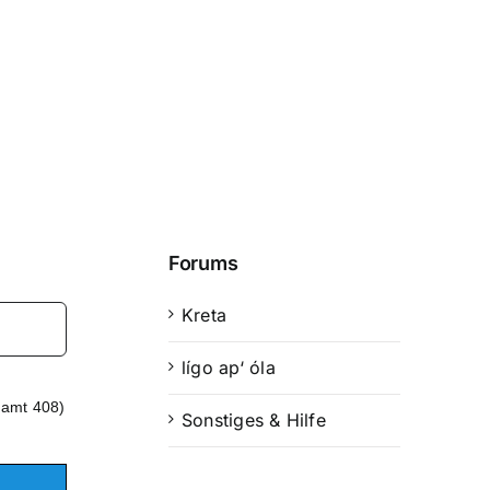
Forums
Kreta
lígo ap‘ óla
samt 408)
Sonstiges & Hilfe