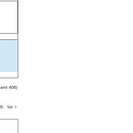
samt 408)
28
Vor