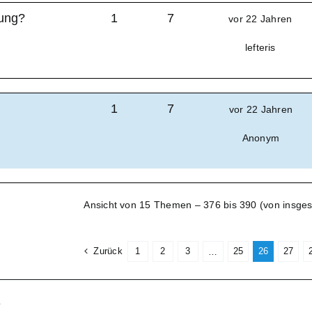
bung?
1
7
vor 22 Jahren
lefteris
1
7
vor 22 Jahren
Anonym
Ansicht von 15 Themen – 376 bis 390 (von insge
Zurück
1
2
3
25
26
27
…
.