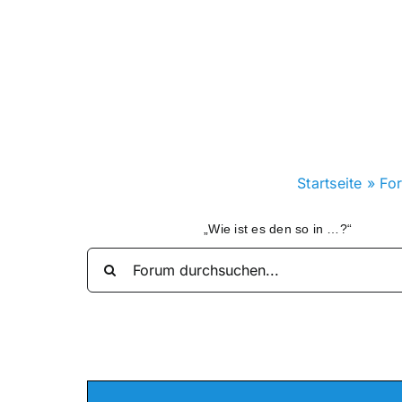
Zum
Inhalt
springen
Startseite
»
Fo
„Wie ist es den so in …?“