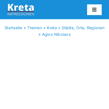
Zum
Inhalt
Toggl
springen
Navig
HO
Startseite
»
Themen
»
Kreta
»
Städte, Orte, Regionen
»
Agios Nikolaos
KR
IN
FO
BL
KON