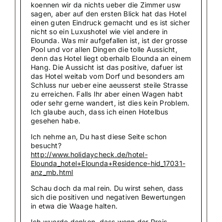
koennen wir da nichts ueber die Zimmer usw
sagen, aber auf den ersten Blick hat das Hotel
einen guten Eindruck gemacht und es ist sicher
nicht so ein Luxushotel wie viel andere in
Elounda. Was mir aufgefallen ist, ist der grosse
Pool und vor allen Dingen die tolle Aussicht,
denn das Hotel liegt oberhalb Elounda an einem
Hang. Die Aussicht ist das positive, dafuer ist
das Hotel weitab vom Dorf und besonders am
Schluss nur ueber eine aeusserst steile Strasse
zu erreichen. Falls Ihr aber einen Wagen habt
oder sehr gerne wandert, ist dies kein Problem.
Ich glaube auch, dass ich einen Hotelbus
gesehen habe.
Ich nehme an, Du hast diese Seite schon
besucht?
http://www.holidaycheck.de/hotel-
Elounda_hotel+Elounda+Residence-hid_17031-
anz_mb.html
Schau doch da mal rein. Du wirst sehen, dass
sich die positiven und negativen Bewertungen
in etwa die Waage halten.
Ich wuerde denken, dass wenn der Preis