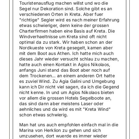
Touristenausflug machen willst und wo die
Segel nur Dekoration sind. Solche gibt es an
verschiedenen Orten in Kreta. Aber fuer
"richtige" Segler wird es nach meiner Erfahrung
etwas schwieriger, denn keine der grossen
Charterfirmen haben eine Basis auf Kreta. Die
Windverhaeltnisse um Kreta sind oft nicht
optimal da zu stark. Wir haben schon an der
Nordkueste von Kreta gesegelt, kamen aber
mit dem Boot aus Athen. Ich hatte mich auch
dieses Jahr wieder versucht schlau zu machen,
hatte auch einen Kontakt in Agios Nikolaos,
anfangs Juni stand das Boot aber noch auf
dem Trockenen… an einem anderen Ort hatte
es zuviel Wind. Zu Agia Galini und Umgebung
kann ich Dir nicht viel sagen, da ich die Gegend
nicht kenne. In und um Agios Nikolaos bieten
vor allem die grossen Hotels Segelboote an,
das sind dann aber meistens Laser oder
aehnliches und da wird es mit "Kreta Wind"
schon etwas schwierig.
Man hat uns auch empfohlen einfach mal in die
Marina von Herklion zu gehen und sich
umzusehen, dort wuerde es immer wieder