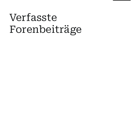
Suche
Verfasste
nach:
Forenbeiträge
Mein 