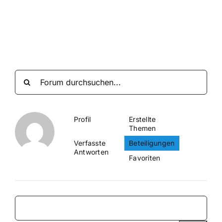
Suche
nach:
Mein 
Profil
Erstellte
Themen
Verfasste
Beteiligungen
Antworten
Favoriten