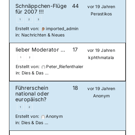
Schnäppchen-Flüge
44
vor 19 Jahren
für 2007 !!!
Perastikos
1
2
3
Erstellt von:
imported_admin
in:
Nachrichten & Neues
lieber Moderator …
17
vor 19 Jahren
kphthmatala
1
2
Erstellt von:
Peter_Riefenthaler
in:
Dies & Das …
Führerschein
18
vor 19 Jahren
national oder
Anonym
europäisch?
1
2
Erstellt von:
Anonym
in:
Dies & Das …