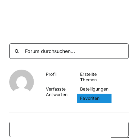
Suche
nach:
Mein 
Profil
Erstellte
Themen
Verfasste
Beteiligungen
Antworten
Favoriten