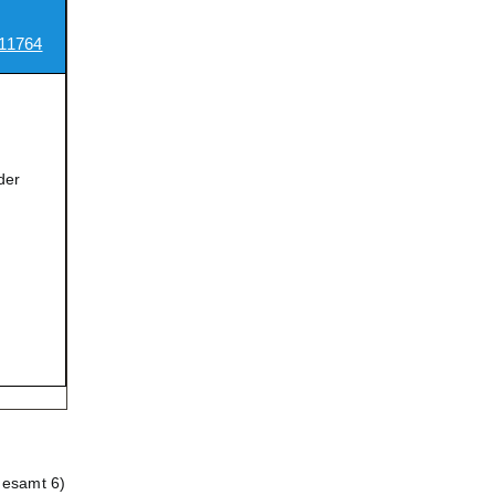
11764
der
gesamt 6)