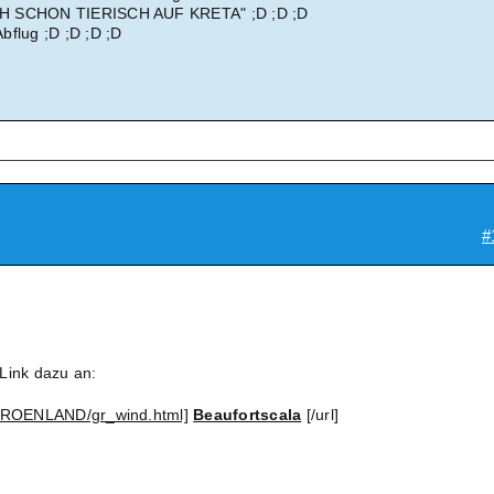
CH SCHON TIERISCH AUF KRETA" ;D ;D ;D
bflug ;D ;D ;D ;D
#
Link dazu an:
/GROENLAND/gr_wind.html]
Beaufortscala
[/url]