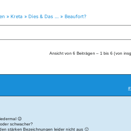
en
»
Kreta
»
Dies & Das …
»
Beaufort?
Ansicht von 6 Beiträgen – 1 bis 6 (von ins
#
wiedermal 😉
d oder schwacher?
den stärken Bezeichnungen leider nicht aus 🙁