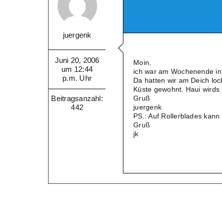
juergenk
Juni 20, 2006
Moin,
um 12:44
ich war am Wochenende in
p.m. Uhr
Da hatten wir am Deich loc
Küste gewohnt. Haui wirds
Beitragsanzahl:
Gruß
442
juergenk
PS.: Auf Rollerblades kan
Gruß
jk