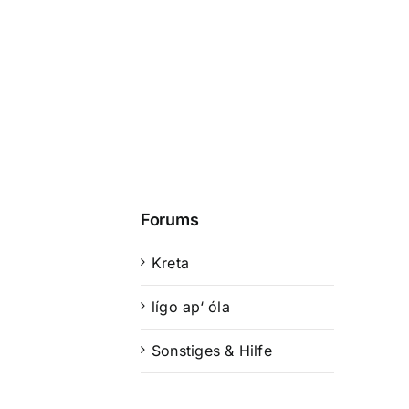
Forums
Kreta
lígo ap‘ óla
Sonstiges & Hilfe