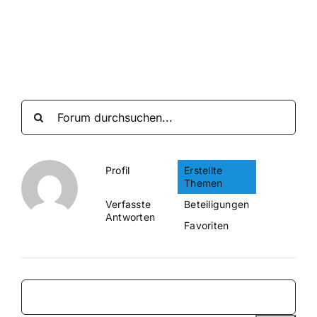
Suche
nach:
Mein 
Profil
Erstellte
Themen
Verfasste
Beteiligungen
Antworten
Favoriten