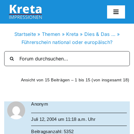
Zum
Inhalt
Toggl
springen
Navig
HO
Startseite
»
Themen
»
Kreta
»
Dies & Das …
»
Führerschein national oder europäisch?
KR
IN
Ansicht von 15 Beiträgen – 1 bis 15 (von insgesamt 18)
FO
Anonym
BL
Juli 12, 2004 um 11:18 a.m. Uhr
KON
Beitragsanzahl: 5352