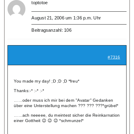
toptotoe
August 21, 2006 um 1:36 p.m. Uhr
Beitragsanzahl: 106
#7316
You made my day! ;D ;D ;D *freu*
Thanks:-* :-* :-*
……oder muss ich mir bei dem "Avatar" Gedanken
über eine Unterstellung machen ??? ??? ???*grübel*
……ach neeeee, du meintest sicher die Reinkarnation
einer Gottheit 😉 😉 😉 *schmunzel*