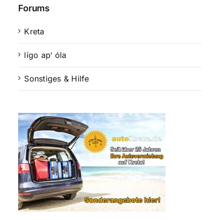
Forums
Kreta
lígo ap‘ óla
Sonstiges & Hilfe