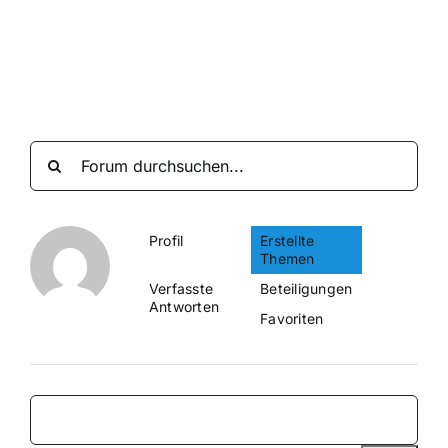
Suche
nach:
Mein 
Profil
Erstellte
Themen
Verfasste
Beteiligungen
Antworten
Favoriten