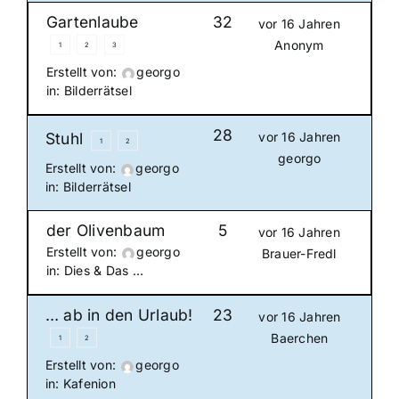
Gartenlaube
32
vor 16 Jahren
Anonym
1
2
3
Erstellt von:
georgo
in:
Bilderrätsel
28
Stuhl
vor 16 Jahren
1
2
georgo
Erstellt von:
georgo
in:
Bilderrätsel
der Olivenbaum
5
vor 16 Jahren
Erstellt von:
georgo
Brauer-Fredl
in:
Dies & Das …
… ab in den Urlaub!
23
vor 16 Jahren
Baerchen
1
2
Erstellt von:
georgo
in:
Kafenion