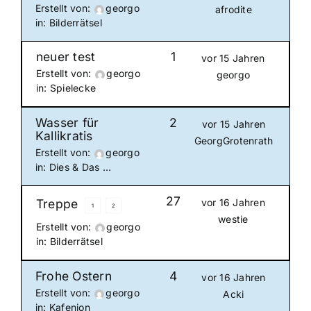
Erstellt von:
georgo
afrodite
in:
Bilderrätsel
neuer test
1
vor 15 Jahren
Erstellt von:
georgo
georgo
in:
Spielecke
Wasser für
2
vor 15 Jahren
Kallikratis
GeorgGrotenrath
Erstellt von:
georgo
in:
Dies & Das …
27
Treppe
vor 16 Jahren
1
2
westie
Erstellt von:
georgo
in:
Bilderrätsel
Frohe Ostern
4
vor 16 Jahren
Erstellt von:
georgo
Acki
in:
Kafenion