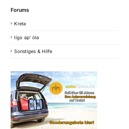
Forums
Kreta
lígo ap‘ óla
Sonstiges & Hilfe