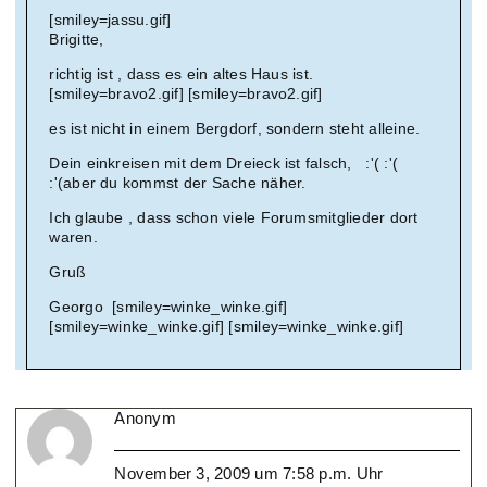
[smiley=jassu.gif]
Brigitte,
richtig ist , dass es ein altes Haus ist.
[smiley=bravo2.gif] [smiley=bravo2.gif]
es ist nicht in einem Bergdorf, sondern steht alleine.
Dein einkreisen mit dem Dreieck ist falsch, :'( :'(
:'(aber du kommst der Sache näher.
Ich glaube , dass schon viele Forumsmitglieder dort
waren.
Gruß
Georgo [smiley=winke_winke.gif]
[smiley=winke_winke.gif] [smiley=winke_winke.gif]
Anonym
November 3, 2009 um 7:58 p.m. Uhr