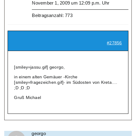
November 1, 2009 um 12:09 p.m. Uhr
Beitragsanzahl: 773
#27856
[smiley=jassu.gif] georgo,
in einem alten Gemäuer -Kirche
[smiley=fragezeichen.gif]- im Südosten von Kreta….
;D ;D ;D
Gruß Michael
georgo