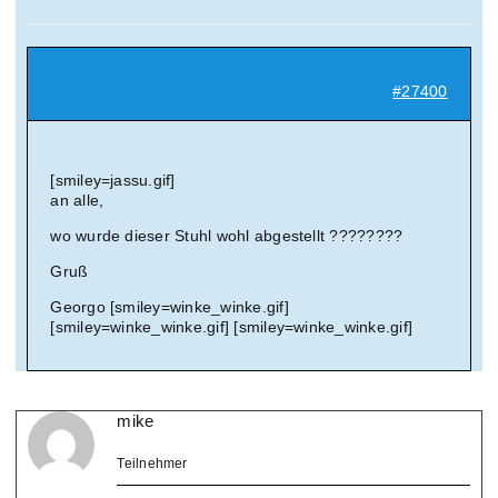
Suche
nach:
#27400
Mein 
[smiley=jassu.gif]
an alle,
wo wurde dieser Stuhl wohl abgestellt ????????
Gruß
Georgo [smiley=winke_winke.gif]
[smiley=winke_winke.gif] [smiley=winke_winke.gif]
mike
Teilnehmer