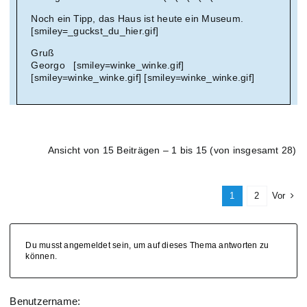
Noch ein Tipp, das Haus ist heute ein Museum.
[smiley=_guckst_du_hier.gif]
Gruß
Georgo [smiley=winke_winke.gif]
[smiley=winke_winke.gif] [smiley=winke_winke.gif]
Ansicht von 15 Beiträgen – 1 bis 15 (von insgesamt 28)
1
2
Vor
Du musst angemeldet sein, um auf dieses Thema antworten zu
können.
Benutzername: