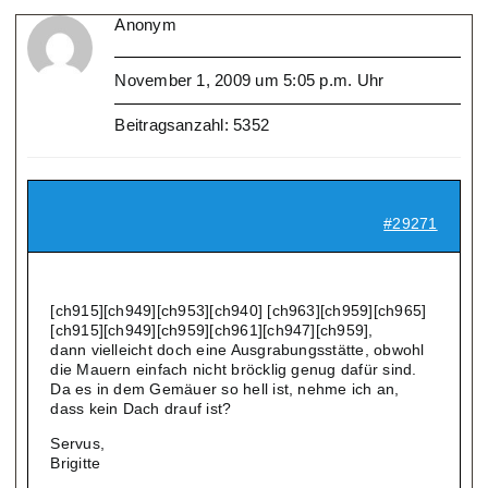
Anonym
November 1, 2009 um 5:05 p.m. Uhr
Beitragsanzahl: 5352
#29271
[ch915][ch949][ch953][ch940] [ch963][ch959][ch965]
[ch915][ch949][ch959][ch961][ch947][ch959],
dann vielleicht doch eine Ausgrabungsstätte, obwohl
die Mauern einfach nicht bröcklig genug dafür sind.
Da es in dem Gemäuer so hell ist, nehme ich an,
dass kein Dach drauf ist?
Servus,
Brigitte