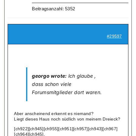
Beitragsanzahl: 5352
#29597
georgo wrote:
Ich glaube ,
dass schon viele
Forumsmitglieder dort waren.
Aber anscheinend erkennt es niemand?
Liegt dieses Haus noch südlich von meinem Dreieck?
[ch922][ch945][ch955][ch951][ch957][ch943][ch967]
[ch964][ch945],