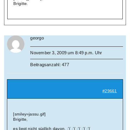
Brigitte.
georgo
November 3, 2009 um 8:49 p.m. Uhr
Beitragsanzahl: 477
#29661
[smiley=jassu.gif]
Brigitte,
es liegt nicht südlich davon. :'( :'( :'( :'( :'(