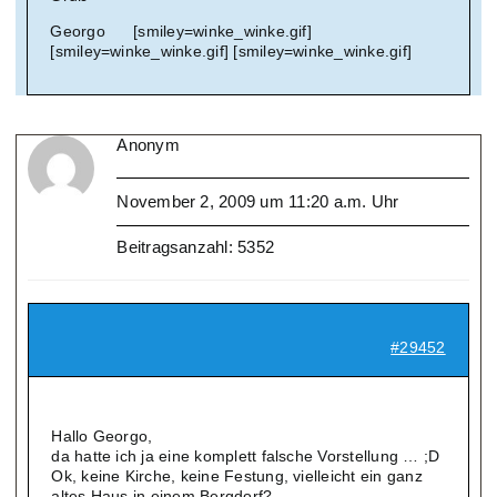
Georgo [smiley=winke_winke.gif]
[smiley=winke_winke.gif] [smiley=winke_winke.gif]
Anonym
November 2, 2009 um 11:20 a.m. Uhr
Beitragsanzahl: 5352
#29452
Hallo Georgo,
da hatte ich ja eine komplett falsche Vorstellung … ;D
Ok, keine Kirche, keine Festung, vielleicht ein ganz
altes Haus in einem Bergdorf?