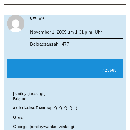
georgo
November 1, 2009 um 1:31 p.m. Uhr
Beitragsanzahl: 477
#28588
[smiley=jassu.gif]
Brigitte,
es ist keine Festung :'( :'( :'( :'( :'(
Gruß
Georgo [smiley=winke_winke.gif]