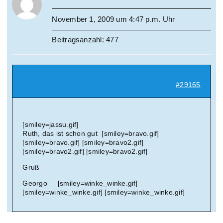
November 1, 2009 um 4:47 p.m. Uhr
Beitragsanzahl: 477
#29165
[smiley=jassu.gif]
Ruth, das ist schon gut [smiley=bravo.gif]
[smiley=bravo.gif] [smiley=bravo2.gif]
[smiley=bravo2.gif] [smiley=bravo2.gif]
Gruß
Georgo [smiley=winke_winke.gif]
[smiley=winke_winke.gif] [smiley=winke_winke.gif]