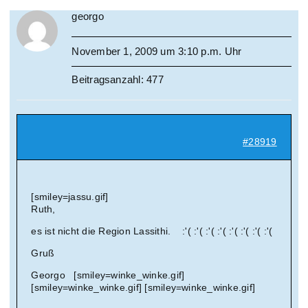
georgo
November 1, 2009 um 3:10 p.m. Uhr
Beitragsanzahl: 477
#28919
[smiley=jassu.gif]
Ruth,
es ist nicht die Region Lassithi. :'( :'( :'( :'( :'( :'( :'( :'(
Gruß
Georgo [smiley=winke_winke.gif]
[smiley=winke_winke.gif] [smiley=winke_winke.gif]