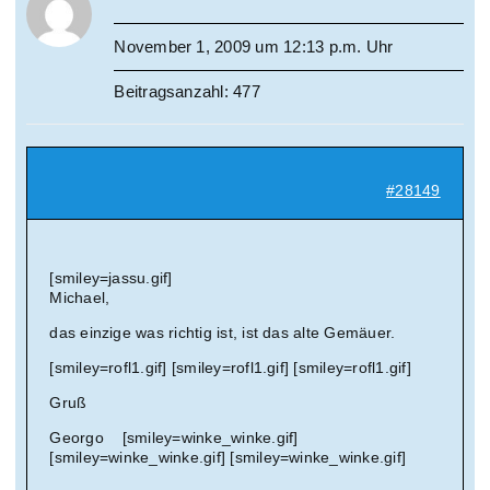
November 1, 2009 um 12:13 p.m. Uhr
Beitragsanzahl: 477
#28149
[smiley=jassu.gif]
Michael,
das einzige was richtig ist, ist das alte Gemäuer.
[smiley=rofl1.gif] [smiley=rofl1.gif] [smiley=rofl1.gif]
Gruß
Georgo [smiley=winke_winke.gif]
[smiley=winke_winke.gif] [smiley=winke_winke.gif]