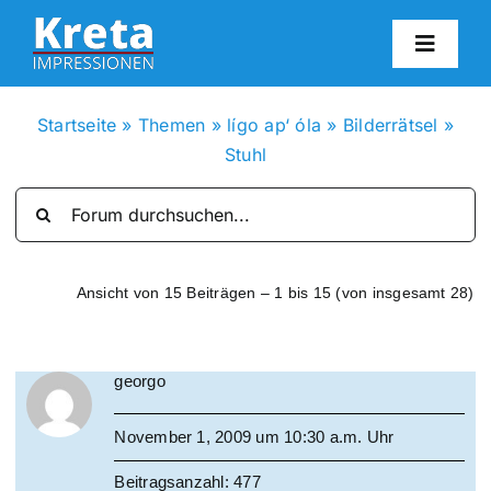
Zum
Inhalt
Toggl
springen
Navig
HO
Startseite
»
Themen
»
lígo ap‘ óla
»
Bilderrätsel
»
Stuhl
KR
IN
Ansicht von 15 Beiträgen – 1 bis 15 (von insgesamt 28)
FO
georgo
BL
November 1, 2009 um 10:30 a.m. Uhr
KON
Beitragsanzahl: 477