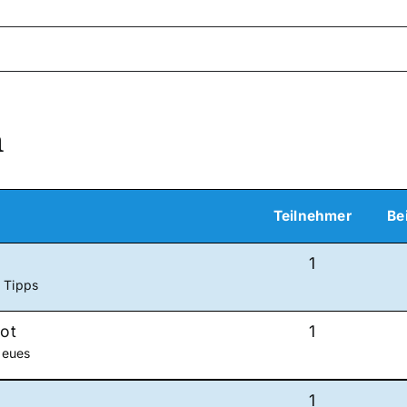
n
Teilnehmer
Be
1
& Tipps
tot
1
Neues
1