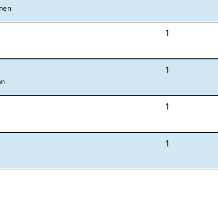
onen
1
1
en
1
1