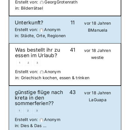
Erstellt von:
GeorgGrotenrath
in:
Bilderrätsel
Unterkunft?
11
vor 18 Jahren
Erstellt von:
Anonym
BManuela
in:
Städte, Orte, Regionen
Was bestellt ihr zu
41
vor 18 Jahren
essen im Urlaub?
westie
1
2
3
Erstellt von:
Anonym
in:
Griechisch kochen, essen & trinken
günstige flüge nach
43
vor 18 Jahren
kreta in den
LaGuapa
sommerferien??
1
2
3
Erstellt von:
Anonym
in:
Dies & Das …