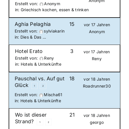
Anonym
Erstellt von:
Anonym
in:
Griechisch kochen, essen & trinken
Aghia Pelaghia
15
vor 17 Jahren
Erstellt von:
sylviakarin
Anonym
in:
Dies & Das …
Hotel Erato
3
vor 17 Jahren
Erstellt von:
Reny
Reny
in:
Hotels & Unterkünfte
Pauschal vs. Auf gut
18
vor 18 Jahren
Glück
Roadrunner30
1
2
Erstellt von:
Mischa61
in:
Hotels & Unterkünfte
Wo ist dieser
21
vor 18 Jahren
Strand?
georgo
1
2