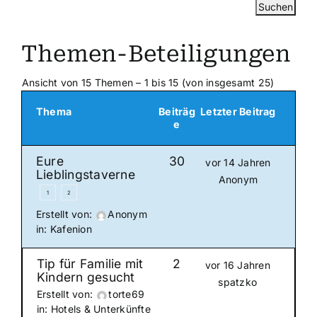
Themen-Beteiligungen
Ansicht von 15 Themen – 1 bis 15 (von insgesamt 25)
Thema
Beiträg
Letzter Beitrag
e
Eure
30
vor 14 Jahren
Lieblingstaverne
Anonym
1
2
Erstellt von:
Anonym
in:
Kafenion
Tip für Familie mit
2
vor 16 Jahren
Kindern gesucht
spatzko
Erstellt von:
torte69
in:
Hotels & Unterkünfte