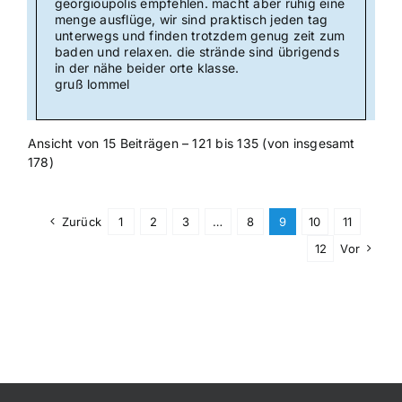
georgioupolis empfehlen. macht aber ruhig eine
menge ausflüge, wir sind praktisch jeden tag
unterwegs und finden trotzdem genug zeit zum
baden und relaxen. die strände sind übrigends
in der nähe beider orte klasse.
gruß lommel
Ansicht von 15 Beiträgen – 121 bis 135 (von insgesamt
178)
Zurück
1
2
3
…
8
9
10
11
12
Vor