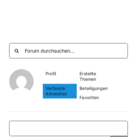
Suche
nach:
Mein 
Profil
Erstellte
Themen
Verfasste
Beteiligungen
Antworten
Favoriten