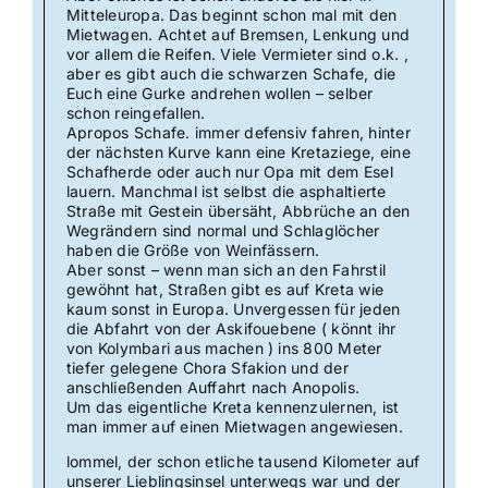
Mitteleuropa. Das beginnt schon mal mit den
Mietwagen. Achtet auf Bremsen, Lenkung und
vor allem die Reifen. Viele Vermieter sind o.k. ,
aber es gibt auch die schwarzen Schafe, die
Euch eine Gurke andrehen wollen – selber
schon reingefallen.
Apropos Schafe. immer defensiv fahren, hinter
der nächsten Kurve kann eine Kretaziege, eine
Schafherde oder auch nur Opa mit dem Esel
lauern. Manchmal ist selbst die asphaltierte
Straße mit Gestein übersäht, Abbrüche an den
Wegrändern sind normal und Schlaglöcher
haben die Größe von Weinfässern.
Aber sonst – wenn man sich an den Fahrstil
gewöhnt hat, Straßen gibt es auf Kreta wie
kaum sonst in Europa. Unvergessen für jeden
die Abfahrt von der Askifouebene ( könnt ihr
von Kolymbari aus machen ) ins 800 Meter
tiefer gelegene Chora Sfakion und der
anschließenden Auffahrt nach Anopolis.
Um das eigentliche Kreta kennenzulernen, ist
man immer auf einen Mietwagen angewiesen.
lommel, der schon etliche tausend Kilometer auf
unserer Lieblingsinsel unterwegs war und der