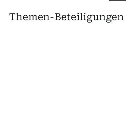
Suche
Themen-Beteiligungen
nach:
Mein 