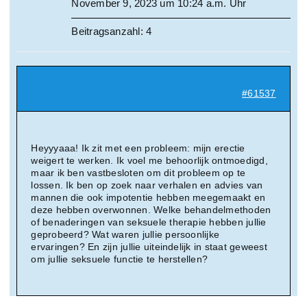
November 9, 2023 um 10:24 a.m. Uhr
Beitragsanzahl: 4
#61537
Heyyyaaa! Ik zit met een probleem: mijn erectie
weigert te werken. Ik voel me behoorlijk ontmoedigd,
maar ik ben vastbesloten om dit probleem op te
lossen. Ik ben op zoek naar verhalen en advies van
mannen die ook impotentie hebben meegemaakt en
deze hebben overwonnen. Welke behandelmethoden
of benaderingen van seksuele therapie hebben jullie
geprobeerd? Wat waren jullie persoonlijke
ervaringen? En zijn jullie uiteindelijk in staat geweest
om jullie seksuele functie te herstellen?