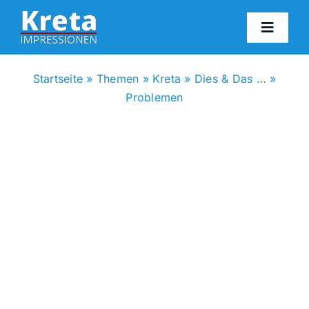
Zum
Inhalt
Toggl
springen
Navig
HO
Startseite
»
Themen
»
Kreta
»
Dies & Das …
»
Problemen
KR
IN
FO
BL
KON