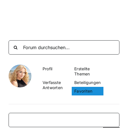
Suche
nach:
Mein 
Profil
Erstellte
Themen
Verfasste
Beteiligungen
Antworten
Favoriten