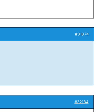
#31874
#32184