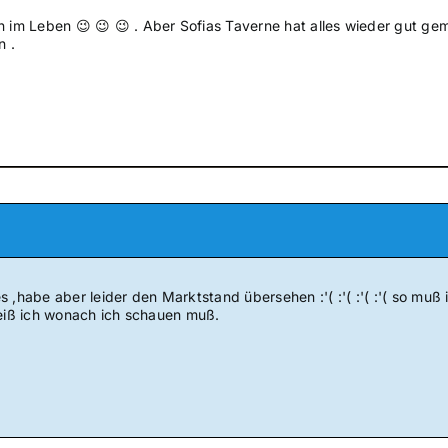
n im Leben 😉 😉 😉 . Aber Sofias Taverne hat alles wieder gut gem
n .
 ,habe aber leider den Marktstand übersehen :'( :'( :'( :'( so muß
weiß ich wonach ich schauen muß.