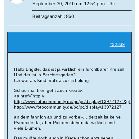
September 30, 2010 um 12:54 p.m. Uhr
Beitragsanzahl: 860
#32339
Hallo Brigitte, das ist ja wirklich ein furchtbarer Kreisel!
Und der ist in Berchtesgaden?
Ich war als Kind mal da zur Erholung.
Schau mal hier, geht auch kreativ.
<a href="http://
http://www.fotocommunity.de/pc/pc/display/13972127″&gt
;
http://www.fotocommunity.de/pc/pc/display/13972127
an dem fahr ich ab und zu vorbei-… derzeit ist keine
Pyramide da, aber Palmen stehen da wirklich und
viele Blumen.
Das müßte doch auch in Kreta schön anzusehen