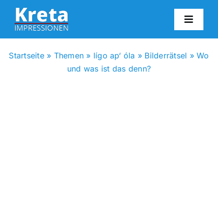
Zum
Inhalt
Toggl
springen
Navig
HO
Startseite
»
Themen
»
lígo ap‘ óla
»
Bilderrätsel
»
Wo
und was ist das denn?
KR
IN
FO
BL
KON