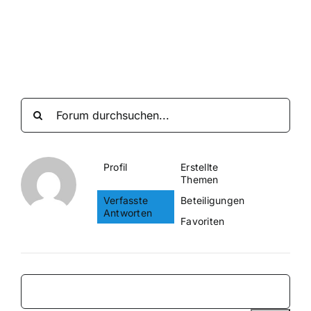
Suche
nach:
Mein 
Profil
Erstellte
Themen
Verfasste
Beteiligungen
Antworten
Favoriten