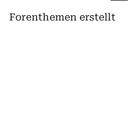
Suche
Forenthemen erstellt
nach:
Mein 