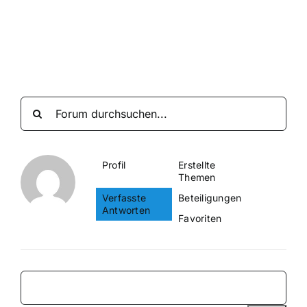
Suche
nach:
Mein 
Profil
Erstellte
Themen
Verfasste
Beteiligungen
Antworten
Favoriten