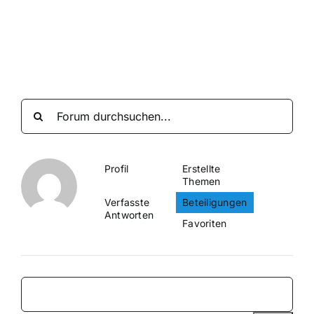
Suche
nach:
Mein 
Profil
Erstellte
Themen
Verfasste
Beteiligungen
Antworten
Favoriten