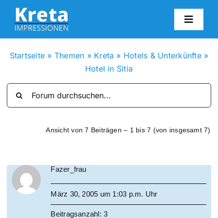
Zum
Inhalt
Toggl
springen
Navig
HO
Startseite
»
Themen
»
Kreta
»
Hotels & Unterkünfte
»
Hotel in Sitia
KR
IN
Ansicht von 7 Beiträgen – 1 bis 7 (von insgesamt 7)
FO
Fazer_frau
BL
März 30, 2005 um 1:03 p.m. Uhr
KON
Beitragsanzahl: 3