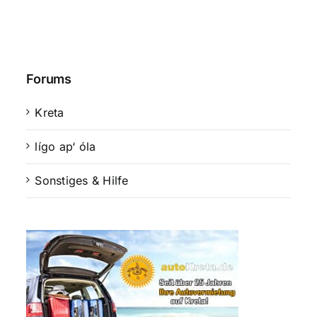
Forums
Kreta
lígo ap‘ óla
Sonstiges & Hilfe