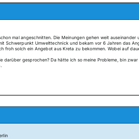
schon mal angeschnitten. Die Meinungen gehen weit auseinander un
 mit Schwerpunkt Umwelttechnick und bekam vor 6 Jahren das Ange
ich froh solch ein Angebot aus Kreta zu bekommen. Wobei auf dauer
ie darüber gesprochen? Da hätte ich so meine Probleme, bin zwar f
.
rlin