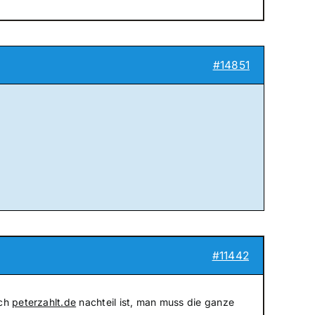
#14851
#11442
och
peterzahlt.de
nachteil ist, man muss die ganze