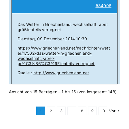
#34096
Das Wetter in Griechenland: wechselhaft, aber
größtenteils verregnet
Dienstag, 09 Dezember 2014 10:30
https://www.griechenland.net/nachrichten/wett
er/17502-das-wetter-in-griechenland-
wechselhaft,-aber-
gr%C3%B6%C3%9Ftenteils-verregnet
Quelle :
http://www.griechenland.net
Ansicht von 15 Beiträgen – 1 bis 15 (von insgesamt 148)
1
2
3
…
8
9
10
Vor