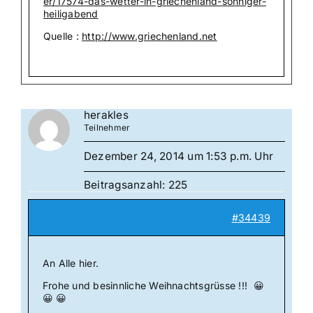
er/17574-das-wetter-in-griechenland-sonniger-
heiligabend
Quelle :
http://www.griechenland.net
herakles
Teilnehmer
Dezember 24, 2014 um 1:53 p.m. Uhr
Beitragsanzahl: 225
#34439
An Alle hier.
Frohe und besinnliche Weihnachtsgrüsse !!! 😀
😀 😀