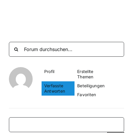
Suche
nach:
Mein 
Profil
Erstellte
Themen
Verfasste
Beteiligungen
Antworten
Favoriten