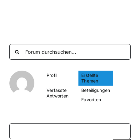
Suche
nach:
Mein 
Profil
Erstellte
Themen
Verfasste
Beteiligungen
Antworten
Favoriten