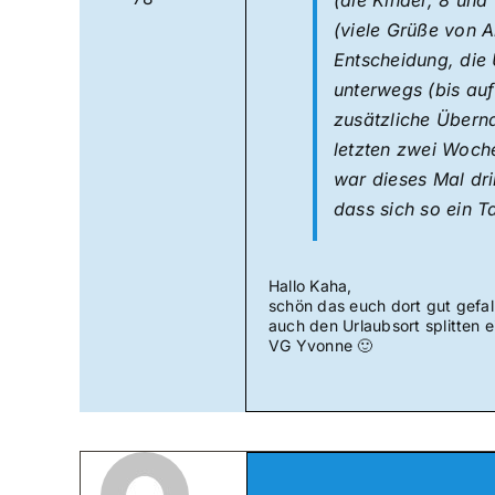
(die Kinder, 8 und
(viele Grüße von A
Entscheidung, die 
unterwegs (bis au
zusätzliche Überna
letzten zwei Woche
war dieses Mal dri
dass sich so ein 
Hallo Kaha,
schön das euch dort gut gefall
auch den Urlaubsort splitten 
VG Yvonne 🙂