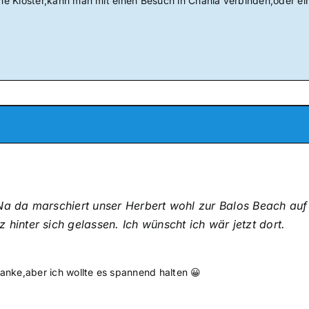
öne Kloster,kann man mit einen Besuch in Chania verbinden,oder ei
a da marschiert unser Herbert wohl zur Balos Beach auf
 hinter sich gelassen. Ich wünscht ich wär jetzt dort.
anke,aber ich wollte es spannend halten 😀