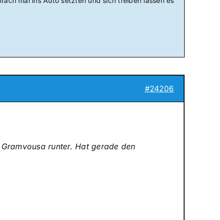
nfach mal ins Auto setzten und sich treiben lassen es
#24206
 Gramvousa runter. Hat gerade den