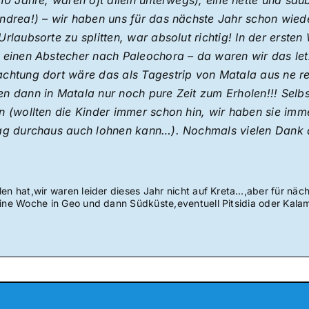
 10 Jahre, waren oft allein unterwegs), eine nette und sau
ndrea!) – wir haben uns für das nächste Jahr schon wied
Urlaubsorte zu splitten, war absolut richtig! In der erst
f einen Abstecher nach Paleochora – da waren wir das let
chtung dort wäre das als Tagestrip von Matala aus ne re
n dann in Matala nur noch pure Zeit zum Erholen!!! Selbst
n (wollten die Kinder immer schon hin, wir haben sie imme
Tag durchaus auch lohnen kann…). Nochmals vielen Dank a
en hat,wir waren leider dieses Jahr nicht auf Kreta…,aber für näch
eine Woche in Geo und dann Südküste,eventuell Pitsidia oder Kalam