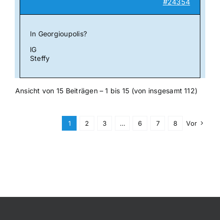
#24354
In Georgioupolis?
lG
Steffy
Ansicht von 15 Beiträgen – 1 bis 15 (von insgesamt 112)
1
2
3
…
6
7
8
Vor