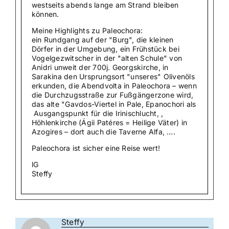
westseits abends lange am Strand bleiben
können.
Meine Highlights zu Paleochora:
ein Rundgang auf der "Burg", die kleinen
Dörfer in der Umgebung, ein Frühstück bei
Vogelgezwitscher in der "alten Schule" von
Anidri unweit der 700j. Georgskirche, in
Sarakina den Ursprungsort "unseres" Olivenöls
erkunden, die Abendvolta in Paleochora – wenn
die Durchzugsstraße zur Fußgängerzone wird,
das alte "Gavdos-Viertel in Pale, Epanochori als
Ausgangspunkt für die Irinischlucht, ,
Höhlenkirche (Ágii Patéres = Heilige Väter) in
Azogires – dort auch die Taverne Alfa, ….
Paleochora ist sicher eine Reise wert!
lG
Steffy
Steffy