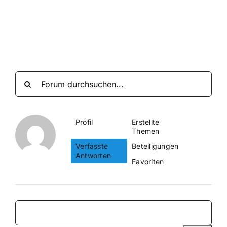
Suche
nach:
Mein 
Profil
Erstellte
Themen
Verfasste
Beteiligungen
Antworten
Favoriten