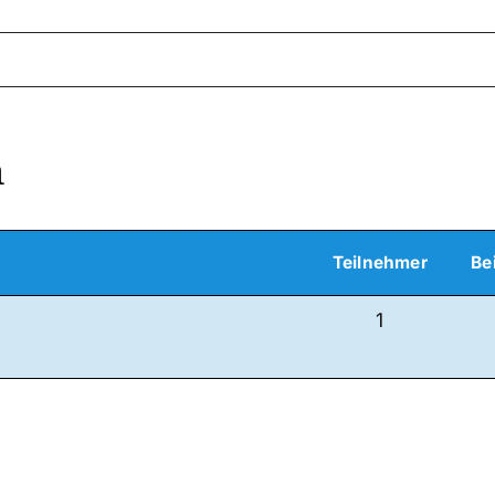
n
Teilnehmer
Be
1