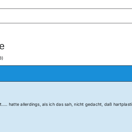
e
8)
st….. hatte allerdings, als ich das sah, nicht gedacht, daß hartplast