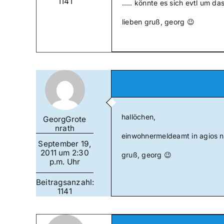
1141
….. könnte es sich evtl um da
lieben gruß, georg 😉
hallöchen,
GeorgGrote
nrath
einwohnermeldeamt in agios n
September 19,
2011 um 2:30
gruß, georg 😉
p.m. Uhr
Beitragsanzahl:
1141