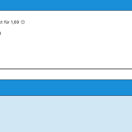
t für 1,69 🙂
8