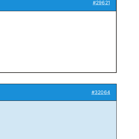
#29621
#32064