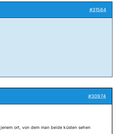
#31564
#30974
, jenem ort, von dem man beide küsten sehen