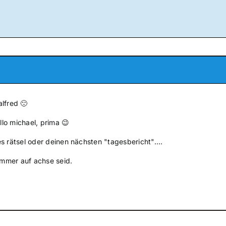
lfred 🙁
llo michael, prima 😉
s rätsel oder deinen nächsten "tagesbericht"….
 immer auf achse seid.