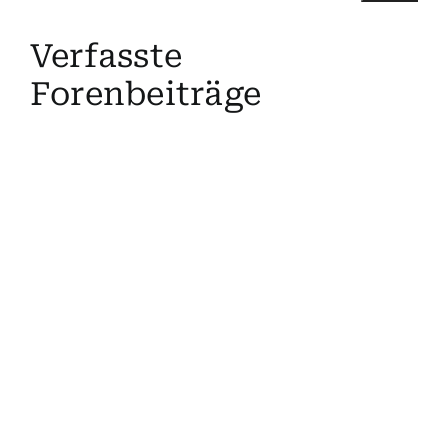
Suche
Verfasste
nach:
Forenbeiträge
Mein 