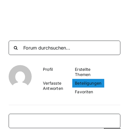
Suche
nach:
Mein 
Profil
Erstellte
Themen
Verfasste
Beteiligungen
Antworten
Favoriten