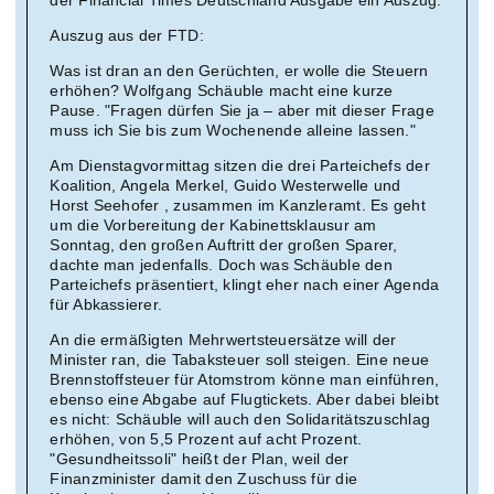
der Financial Times Deutschland Ausgabe ein Auszug:
Auszug aus der FTD:
Was ist dran an den Gerüchten, er wolle die Steuern
erhöhen? Wolfgang Schäuble macht eine kurze
Pause. "Fragen dürfen Sie ja – aber mit dieser Frage
muss ich Sie bis zum Wochenende alleine lassen."
Am Dienstagvormittag sitzen die drei Parteichefs der
Koalition, Angela Merkel, Guido Westerwelle und
Horst Seehofer , zusammen im Kanzleramt. Es geht
um die Vorbereitung der Kabinettsklausur am
Sonntag, den großen Auftritt der großen Sparer,
dachte man jedenfalls. Doch was Schäuble den
Parteichefs präsentiert, klingt eher nach einer Agenda
für Abkassierer.
An die ermäßigten Mehrwertsteuersätze will der
Minister ran, die Tabaksteuer soll steigen. Eine neue
Brennstoffsteuer für Atomstrom könne man einführen,
ebenso eine Abgabe auf Flugtickets. Aber dabei bleibt
es nicht: Schäuble will auch den Solidaritätszuschlag
erhöhen, von 5,5 Prozent auf acht Prozent.
"Gesundheitssoli" heißt der Plan, weil der
Finanzminister damit den Zuschuss für die