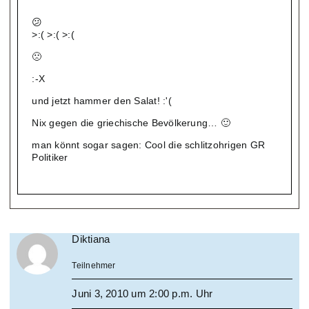
😕
>:( >:( >:(
🙁
:-X
und jetzt hammer den Salat! :'(
Nix gegen die griechische Bevölkerung… 🙂
man könnt sogar sagen: Cool die schlitzohrigen GR
Politiker
Diktiana
Teilnehmer
Juni 3, 2010 um 2:00 p.m. Uhr