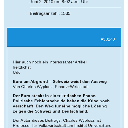
Juni 2, 2010 um 8:02 a.m. Uhr
Suche
Beitragsanzahl: 1535
nach:
Mein 
#30140
Hier auch noch ein interessanter Artikel
herzlichst
Udo
Euro am Abgrund – Schweiz weist den Ausweg
Von Charles Wyplosz, Finanz+Wirtschaft.
Der Euro steckt in einer kritischen Phase.
Politische Fehlentscheide haben die Krise noch
verschärft. Den Weg für eine mögliche Lösung
zeigen die Schweiz und Deutschland.
Der Autor dieses Beitrags, Charles Wyplosz, ist
Professor für Volkswirtschaft am Institut Universitaire