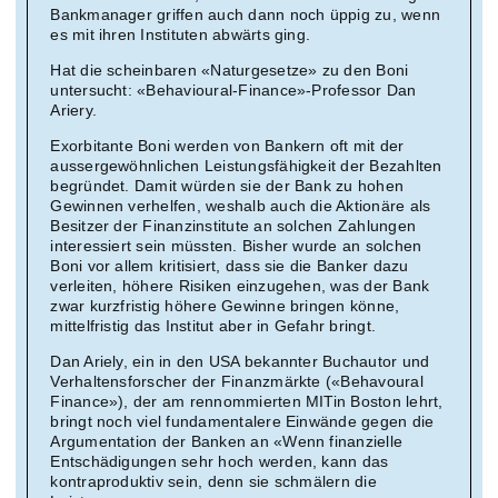
Bankmanager griffen auch dann noch üppig zu, wenn
es mit ihren Instituten abwärts ging.
Hat die scheinbaren «Naturgesetze» zu den Boni
untersucht: «Behavioural-Finance»-Professor Dan
Ariery.
Exorbitante Boni werden von Bankern oft mit der
aussergewöhnlichen Leistungsfähigkeit der Bezahlten
begründet. Damit würden sie der Bank zu hohen
Gewinnen verhelfen, weshalb auch die Aktionäre als
Besitzer der Finanzinstitute an solchen Zahlungen
interessiert sein müssten. Bisher wurde an solchen
Boni vor allem kritisiert, dass sie die Banker dazu
verleiten, höhere Risiken einzugehen, was der Bank
zwar kurzfristig höhere Gewinne bringen könne,
mittelfristig das Institut aber in Gefahr bringt.
Dan Ariely, ein in den USA bekannter Buchautor und
Verhaltensforscher der Finanzmärkte («Behavoural
Finance»), der am rennommierten MITin Boston lehrt,
bringt noch viel fundamentalere Einwände gegen die
Argumentation der Banken an «Wenn finanzielle
Entschädigungen sehr hoch werden, kann das
kontraproduktiv sein, denn sie schmälern die