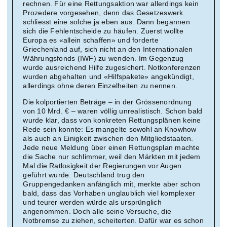
rechnen. Für eine Rettungsaktion war allerdings kein
Prozedere vorgesehen, denn das Gesetzeswerk
schliesst eine solche ja eben aus. Dann begannen
sich die Fehlentscheide zu häufen. Zuerst wollte
Europa es «allein schaffen» und forderte
Griechenland auf, sich nicht an den Internationalen
Währungsfonds (IWF) zu wenden. Im Gegenzug
wurde ausreichend Hilfe zugesichert. Notkonferenzen
wurden abgehalten und «Hilfspakete» angekündigt,
allerdings ohne deren Einzelheiten zu nennen.
Die kolportierten Beträge – in der Grössenordnung
von 10 Mrd. € – waren völlig unrealistisch. Schon bald
wurde klar, dass von konkreten Rettungsplänen keine
Rede sein konnte: Es mangelte sowohl an Knowhow
als auch an Einigkeit zwischen den Mitgliedstaaten.
Jede neue Meldung über einen Rettungsplan machte
die Sache nur schlimmer, weil den Märkten mit jedem
Mal die Ratlosigkeit der Regierungen vor Augen
geführt wurde. Deutschland trug den
Gruppengedanken anfänglich mit, merkte aber schon
bald, dass das Vorhaben unglaublich viel komplexer
und teurer werden würde als ursprünglich
angenommen. Doch alle seine Versuche, die
Notbremse zu ziehen, scheiterten. Dafür war es schon