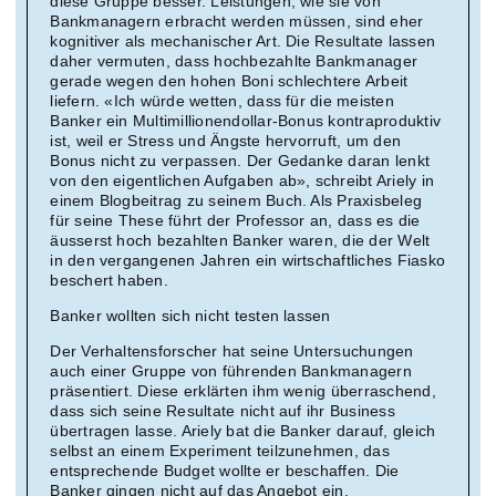
diese Gruppe besser. Leistungen, wie sie von
Bankmanagern erbracht werden müssen, sind eher
kognitiver als mechanischer Art. Die Resultate lassen
daher vermuten, dass hochbezahlte Bankmanager
gerade wegen den hohen Boni schlechtere Arbeit
liefern. «Ich würde wetten, dass für die meisten
Banker ein Multimillionendollar-Bonus kontraproduktiv
ist, weil er Stress und Ängste hervorruft, um den
Bonus nicht zu verpassen. Der Gedanke daran lenkt
von den eigentlichen Aufgaben ab», schreibt Ariely in
einem Blogbeitrag zu seinem Buch. Als Praxisbeleg
für seine These führt der Professor an, dass es die
äusserst hoch bezahlten Banker waren, die der Welt
in den vergangenen Jahren ein wirtschaftliches Fiasko
beschert haben.
Banker wollten sich nicht testen lassen
Der Verhaltensforscher hat seine Untersuchungen
auch einer Gruppe von führenden Bankmanagern
präsentiert. Diese erklärten ihm wenig überraschend,
dass sich seine Resultate nicht auf ihr Business
übertragen lasse. Ariely bat die Banker darauf, gleich
selbst an einem Experiment teilzunehmen, das
entsprechende Budget wollte er beschaffen. Die
Banker gingen nicht auf das Angebot ein.