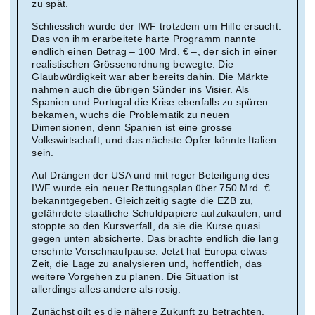
zu spät.
Schliesslich wurde der IWF trotzdem um Hilfe ersucht.
Das von ihm erarbeitete harte Programm nannte
endlich einen Betrag – 100 Mrd. € –, der sich in einer
realistischen Grössenordnung bewegte. Die
Glaubwürdigkeit war aber bereits dahin. Die Märkte
nahmen auch die übrigen Sünder ins Visier. Als
Spanien und Portugal die Krise ebenfalls zu spüren
bekamen, wuchs die Problematik zu neuen
Dimensionen, denn Spanien ist eine grosse
Volkswirtschaft, und das nächste Opfer könnte Italien
sein.
Auf Drängen der USA und mit reger Beteiligung des
IWF wurde ein neuer Rettungsplan über 750 Mrd. €
bekanntgegeben. Gleichzeitig sagte die EZB zu,
gefährdete staatliche Schuldpapiere aufzukaufen, und
stoppte so den Kursverfall, da sie die Kurse quasi
gegen unten absicherte. Das brachte endlich die lang
ersehnte Verschnaufpause. Jetzt hat Europa etwas
Zeit, die Lage zu analysieren und, hoffentlich, das
weitere Vorgehen zu planen. Die Situation ist
allerdings alles andere als rosig.
Zunächst gilt es die nähere Zukunft zu betrachten.