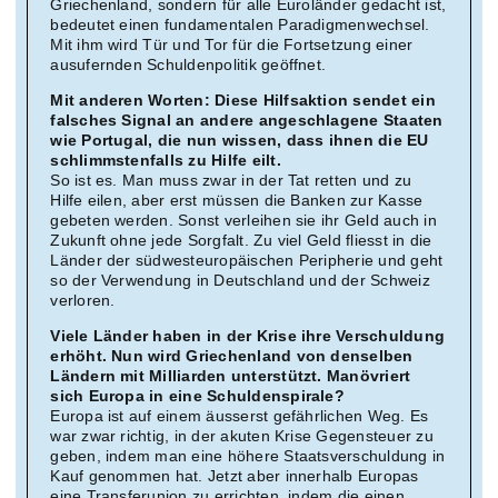
Griechenland, sondern für alle Euroländer gedacht ist,
bedeutet einen fundamentalen Paradigmenwechsel.
Mit ihm wird Tür und Tor für die Fortsetzung einer
ausufernden Schuldenpolitik geöffnet.
Mit anderen Worten: Diese Hilfsaktion sendet ein
falsches Signal an andere angeschlagene Staaten
wie Portugal, die nun wissen, dass ihnen die EU
schlimmstenfalls zu Hilfe eilt.
So ist es. Man muss zwar in der Tat retten und zu
Hilfe eilen, aber erst müssen die Banken zur Kasse
gebeten werden. Sonst verleihen sie ihr Geld auch in
Zukunft ohne jede Sorgfalt. Zu viel Geld fliesst in die
Länder der südwesteuropäischen Peripherie und geht
so der Verwendung in Deutschland und der Schweiz
verloren.
Viele Länder haben in der Krise ihre Verschuldung
erhöht. Nun wird Griechenland von denselben
Ländern mit Milliarden unterstützt. Manövriert
sich Europa in eine Schuldenspirale?
Europa ist auf einem äusserst gefährlichen Weg. Es
war zwar richtig, in der akuten Krise Gegensteuer zu
geben, indem man eine höhere Staatsverschuldung in
Kauf genommen hat. Jetzt aber innerhalb Europas
eine Transferunion zu errichten, indem die einen