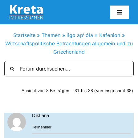
Zum
Inhalt
Toggl
springen
Navig
HO
Startseite
»
Themen
»
lígo ap‘ óla
»
Kafenion
»
Wirtschaftspolitische Betrachtungen allgemein und zu
KR
Griechenland
IN
FO
Ansicht von 8 Beiträgen – 31 bis 38 (von insgesamt 38)
BL
Diktiana
Teilnehmer
KON