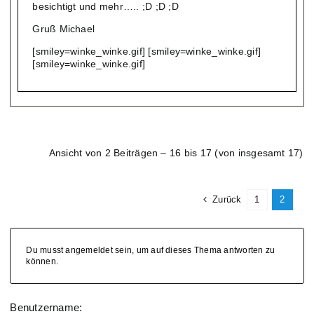
besichtigt und mehr….. ;D ;D ;D
Gruß Michael
[smiley=winke_winke.gif] [smiley=winke_winke.gif]
[smiley=winke_winke.gif]
Ansicht von 2 Beiträgen – 16 bis 17 (von insgesamt 17)
Zurück
1
2
Du musst angemeldet sein, um auf dieses Thema antworten zu
können.
Benutzername: