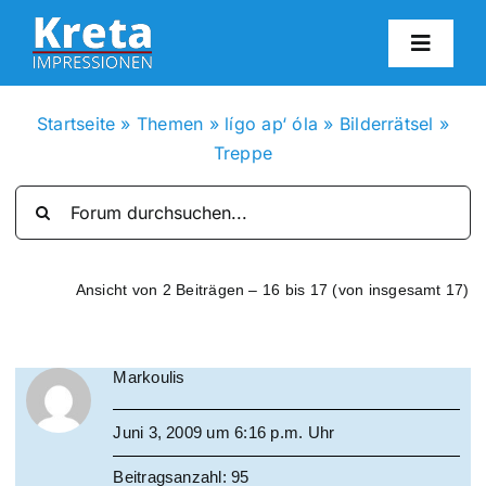
Zum
Inhalt
Toggl
springen
Navig
HO
Startseite
»
Themen
»
lígo ap‘ óla
»
Bilderrätsel
»
Treppe
KR
IN
Ansicht von 2 Beiträgen – 16 bis 17 (von insgesamt 17)
FO
Markoulis
BL
Juni 3, 2009 um 6:16 p.m. Uhr
KON
Beitragsanzahl: 95