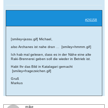
Suche
nach:
#26158
Mein 
[smiley=jassu.gif] Michael,
also Archanes ist nahe dran … [smiley=hmmm.gif]
Ich hab mal gelesen, dass es in der Nähe eine alte
Raki-Brennerei geben soll die wieder in Betrieb ist.
Habt Ihr das Bild in Katalagari gemacht
[smiley=fragezeichen.gif]
Gruß
Markus
mike