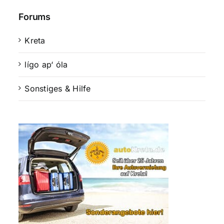
Forums
Kreta
lígo ap‘ óla
Sonstiges & Hilfe