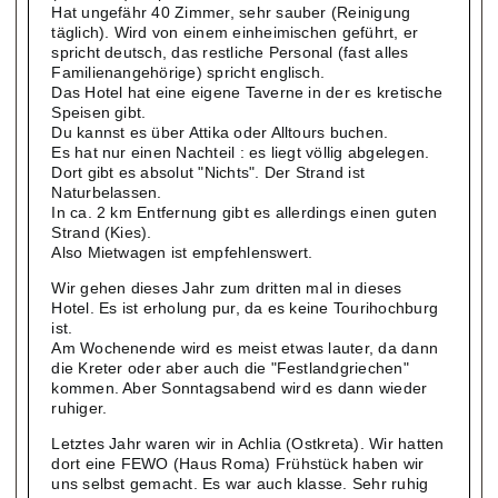
Hat ungefähr 40 Zimmer, sehr sauber (Reinigung
täglich). Wird von einem einheimischen geführt, er
spricht deutsch, das restliche Personal (fast alles
Familienangehörige) spricht englisch.
Das Hotel hat eine eigene Taverne in der es kretische
Speisen gibt.
Du kannst es über Attika oder Alltours buchen.
Es hat nur einen Nachteil : es liegt völlig abgelegen.
Dort gibt es absolut "Nichts". Der Strand ist
Naturbelassen.
In ca. 2 km Entfernung gibt es allerdings einen guten
Strand (Kies).
Also Mietwagen ist empfehlenswert.
Wir gehen dieses Jahr zum dritten mal in dieses
Hotel. Es ist erholung pur, da es keine Tourihochburg
ist.
Am Wochenende wird es meist etwas lauter, da dann
die Kreter oder aber auch die "Festlandgriechen"
kommen. Aber Sonntagsabend wird es dann wieder
ruhiger.
Letztes Jahr waren wir in Achlia (Ostkreta). Wir hatten
dort eine FEWO (Haus Roma) Frühstück haben wir
uns selbst gemacht. Es war auch klasse. Sehr ruhig