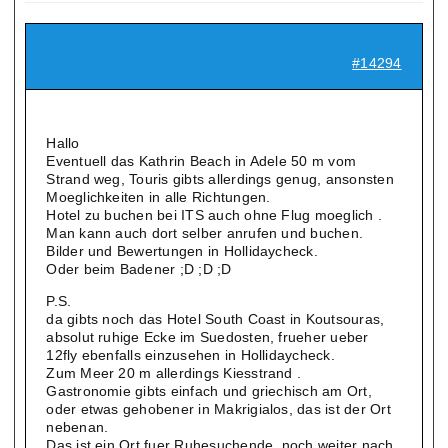
#14294
Hallo
Eventuell das Kathrin Beach in Adele 50 m vom
Strand weg, Touris gibts allerdings genug, ansonsten
Moeglichkeiten in alle Richtungen.
Hotel zu buchen bei ITS auch ohne Flug moeglich .
Man kann auch dort selber anrufen und buchen.
Bilder und Bewertungen in Hollidaycheck.
Oder beim Badener ;D ;D ;D
P.S.
da gibts noch das Hotel South Coast in Koutsouras,
absolut ruhige Ecke im Suedosten, frueher ueber
12fly ebenfalls einzusehen in Hollidaycheck.
Zum Meer 20 m allerdings Kiesstrand .
Gastronomie gibts einfach und griechisch am Ort,
oder etwas gehobener in Makrigialos, das ist der Ort
nebenan.
Das ist ein Ort fuer Ruhesuchende ,noch weiter nach