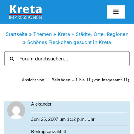
Zum
Inhalt
Toggl
springen
Navig
HO
Startseite
»
Themen
»
Kreta
»
Städte, Orte, Regionen
»
Schönes Fleckchen gesucht in Kreta
KR
IN
Ansicht von 11 Beiträgen – 1 bis 11 (von insgesamt 11)
FO
Alexander
BL
Juni 25, 2007 um 1:12 p.m. Uhr
KON
Beitragsanzahl: 3