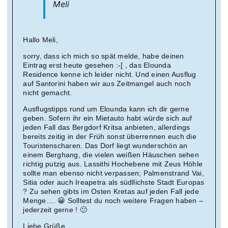
Meli
Hallo Meli,
sorry, dass ich mich so spät melde, habe deinen
Eintrag erst heute gesehen :-[ , das Elounda
Residence kenne ich leider nicht. Und einen Ausflug
auf Santorini haben wir aus Zeitmangel auch noch
nicht gemacht.
Ausflugstipps rund um Elounda kann ich dir gerne
geben. Sofern ihr ein Mietauto habt würde sich auf
jeden Fall das Bergdorf Kritsa anbieten, allerdings
bereits zeitig in der Früh sonst überrennen euch die
Touristenscharen. Das Dorf liegt wunderschön an
einem Berghang, die vielen weißen Häuschen sehen
richtig putzig aus. Lassithi Hochebene mit Zeus Höhle
sollte man ebenso nicht verpassen; Palmenstrand Vai,
Sitia oder auch Ireapetra als südllichste Stadt Europas
? Zu sehen gibts im Osten Kretas auf jeden Fall jede
Menge…. 😀 Solltest du noch weitere Fragen haben –
jederzeit gerne ! 🙂
Liebe Grüße