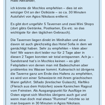
Hallo Alexander,
ich könnte dir Mochlos empfehlen – dies ist ein
winziger Ort an der Ostküste – so ca. 30 Minuten
Autofahrt von Agios Nikolaos entfernt.
Es gibt dort ungefähr 5 Tavernen und zwei Mini Shops
(dort gibts Getränke, Postkarten, Eis etc. so das
wichtigste für den täglichen Gebrauch).
Die Tavernen liegen direkt im Minihafen und eine
davon ist auch gleichzeitig das Hotel Sofia in dem wir
genächtigt haben. Sehr zu empfehlen – klein aber
fein! Wir waren dort leider nur für 2 Tage aber in
diesen 2 Tagen konnten wir total entspannen. Ach ja –
Sandstrand hat’s in Mochlos keinen – es gibt
Felsplatten von denen man mit Badeschuhen aber
problemlos ins Wasser kommt. Kulinarisch ist übrigens
die Taverne ganz am Ende des Hafens zu empfehlen,
es wird von einer Schweizerin mit ihrem griechischen
Mann geführt. Stifado (kretischer Gulasch), Kleftiko
(Fleisch aus dem Holzofen) sowie Kaninchen Ragout
vom Feinsten. Als Ausgangspunkt für Ausflüge im
Osten eignet sich Mochlos übrigens auch gut und
wenn man doch mal etwas "Rummel" möchte so ist
man bequem in 30 Minuten in Agios Nikolaos.