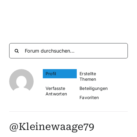
Suche
nach:
Mein 
Profil
Erstellte
Themen
Verfasste
Beteiligungen
Antworten
Favoriten
@Kleinewaage79