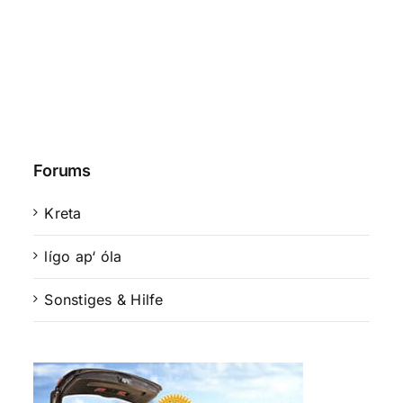
Forums
Kreta
lígo ap‘ óla
Sonstiges & Hilfe