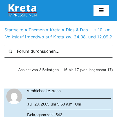
Zum
Inhalt
Toggl
springen
Navig
HO
Startseite
»
Themen
»
Kreta
»
Dies & Das …
»
10-km-
Volkslauf irgendwo auf Kreta zw. 24.08. und 12.09.?
KR
IN
Ansicht von 2 Beiträgen – 16 bis 17 (von insgesamt 17)
FO
strahlebacke_sonni
BL
Juli 23, 2009 um 5:53 a.m. Uhr
KON
Beitragsanzahl: 543