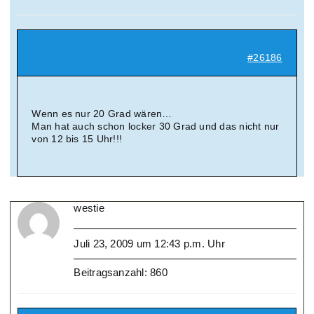
Suche
nach:
#26186
Mein 
Wenn es nur 20 Grad wären…
Man hat auch schon locker 30 Grad und das nicht nur
von 12 bis 15 Uhr!!!
westie
Juli 23, 2009 um 12:43 p.m. Uhr
Beitragsanzahl: 860