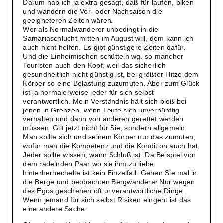
Darum hab ich ja extra gesagt, daß für laufen, biken
und wandern die Vor- oder Nachsaison die
geeigneteren Zeiten wären.
Wer als Normalwanderer unbedingt in die
Samariaschlucht mitten im August will, dem kann ich
auch nicht helfen. Es gibt günstigere Zeiten dafür.
Und die Einheimischen schütteln wg. so mancher
Touristen auch den Kopf, weil das sicherlich
gesundheitlich nicht günstig ist, bei größter Hitze dem
Körper so eine Belastung zuzumuten. Aber zum Glück
ist ja normalerweise jeder für sich selbst
verantwortlich. Mein Verständnis hält sich bloß bei
jenen in Grenzen, wenn Leute sich unvernünftig
verhalten und dann von anderen gerettet werden
müssen. Gilt jetzt nicht für Sie, sondern allgemein.
Man sollte sich und seinem Körper nur das zumuten,
wofür man die Kompetenz und die Kondition auch hat.
Jeder sollte wissen, wann Schluß ist. Da Beispiel von
dem radelnden Paar wo sie ihm zu liebe
hinterherhechelte ist kein Einzelfall. Gehen Sie mal in
die Berge und beobachten Bergwanderer.Nur wegen
des Egos geschehen oft unverantwortliche Dinge.
Wenn jemand für sich selbst Risiken eingeht ist das
eine andere Sache.