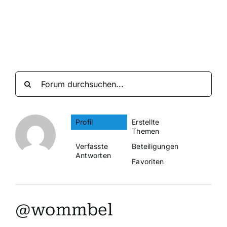
Suche
nach:
Mein 
Profil
Erstellte
Themen
Verfasste
Beteiligungen
Antworten
Favoriten
@wommbel