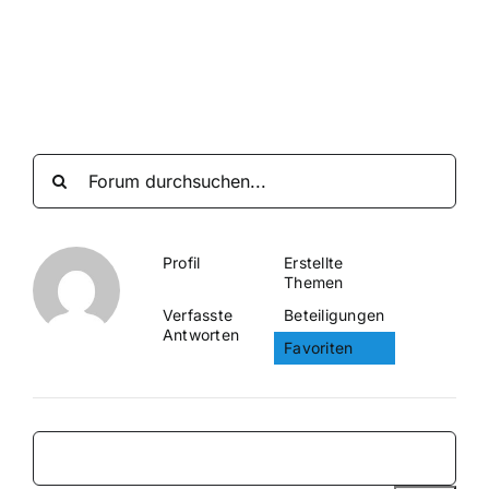
Suche
nach:
Mein 
Profil
Erstellte
Themen
Verfasste
Beteiligungen
Antworten
Favoriten