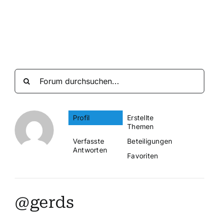
Suche
nach:
Mein 
Profil
Erstellte
Themen
Verfasste
Beteiligungen
Antworten
Favoriten
@gerds