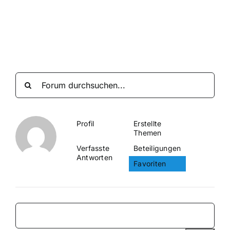
Suche
nach:
Mein 
Profil
Erstellte
Themen
Verfasste
Beteiligungen
Antworten
Favoriten