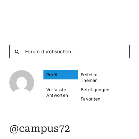
Suche
nach:
Mein 
Profil
Erstellte
Themen
Verfasste
Beteiligungen
Antworten
Favoriten
@campus72