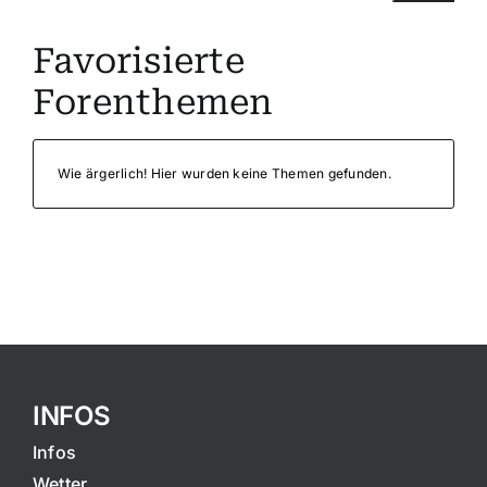
Suche
Favorisierte
nach:
Forenthemen
Mein 
Wie ärgerlich! Hier wurden keine Themen gefunden.
INFOS
Infos
Wetter