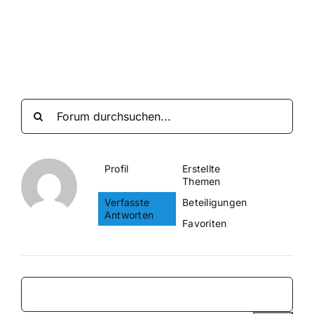
Suche
nach:
Mein 
Profil
Erstellte
Themen
Verfasste
Beteiligungen
Antworten
Favoriten