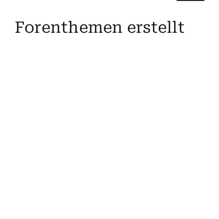
Suche
Forenthemen erstellt
nach:
Mein 